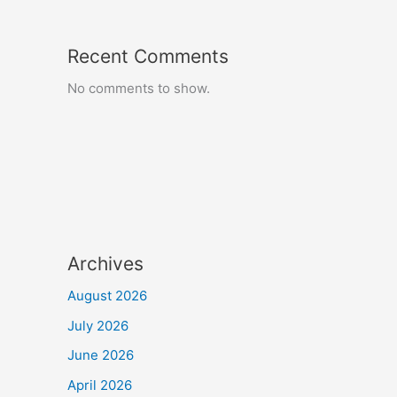
Recent Comments
No comments to show.
Archives
August 2026
July 2026
June 2026
April 2026