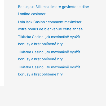
Bonusjakt Slik maksimere gevinstene dine
i online casinoer
LolaJack Casino : comment maximiser
votre bonus de bienvenue cette année
Tikitaka Casino: jak maximálně využít
bonusy a hrát oblíbené hry
Tikitaka Casino: jak maximálně využít
bonusy a hrát oblíbené hry
Tikitaka Casino: jak maximálně využít
bonusy a hrát oblíbené hry