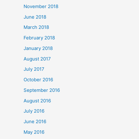
November 2018
June 2018
March 2018
February 2018
January 2018
August 2017
July 2017
October 2016
September 2016
August 2016
July 2016
June 2016
May 2016