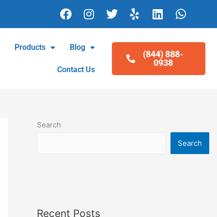
F
I
T
Y
L
W
a
n
w
e
i
h
c
s
i
l
n
a
e
t
t
p
k
t
l
Products
Blog
(844) 888-
b
a
t
e
s
0938
o
g
e
d
a
Contact Us
o
r
r
i
p
k
a
n
p
m
Search
Search
Recent Posts