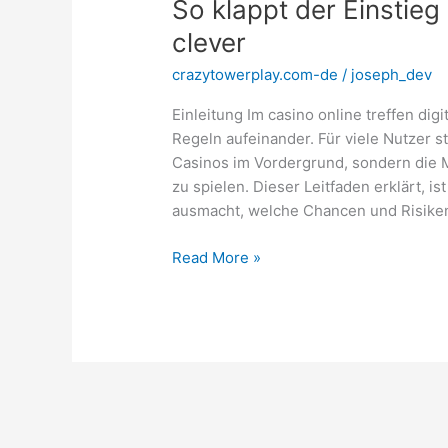
So
So klappt der Einstieg
klappt
clever
der
crazytowerplay.com-de
/
joseph_dev
Einstieg
ins
Einleitung Im casino online treffen di
casino
Regeln aufeinander. Für viele Nutzer 
online
Casinos im Vordergrund, sondern die 
sicher
zu spielen. Dieser Leitfaden erklärt, i
und
ausmacht, welche Chancen und Risiken
clever
Read More »