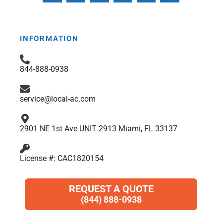
a
n
w
e
i
h
c
s
i
l
n
a
e
t
t
p
k
t
b
a
t
e
s
INFORMATION
o
g
e
d
a
o
r
r
i
p
844-888-0938
k
a
n
p
m
service@local-ac.com
2901 NE 1st Ave UNIT 2913 Miami, FL 33137
License #: CAC1820154
REQUEST A QUOTE
(844) 888-0938