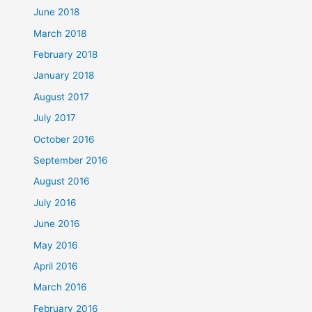
June 2018
March 2018
February 2018
January 2018
August 2017
July 2017
October 2016
September 2016
August 2016
July 2016
June 2016
May 2016
April 2016
March 2016
February 2016