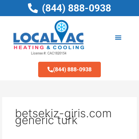
Skip
(844) 888-0938
to
content
(844) 888-0938
betsekiz-giris.com
generic turk