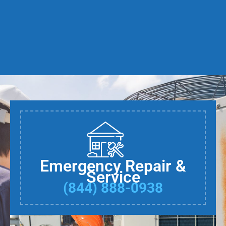
Emergency Repair &
Service
(844) 888-0938