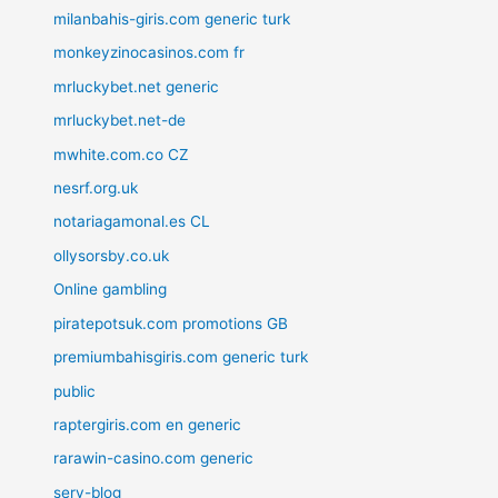
milanbahis-giris.com generic turk
monkeyzinocasinos.com fr
mrluckybet.net generic
mrluckybet.net-de
mwhite.com.co CZ
nesrf.org.uk
notariagamonal.es CL
ollysorsby.co.uk
Online gambling
piratepotsuk.com promotions GB
premiumbahisgiris.com generic turk
public
raptergiris.com en generic
rarawin-casino.com generic
serv-blog