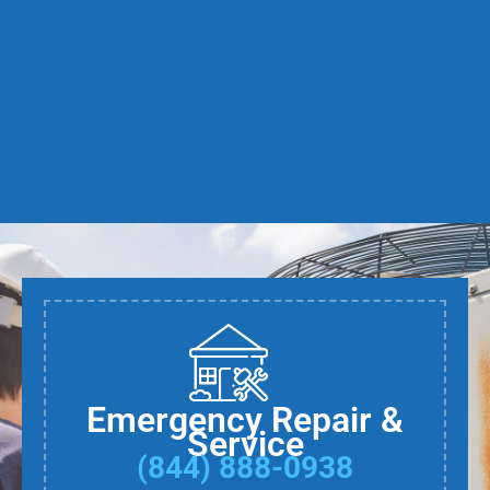
Emergency Repair &
Service
(844) 888-0938