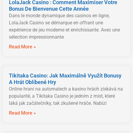
LolaJack Casino : Comment Maximiser Votre
Bonus De Bienvenue Cette Année
Dans le monde dynamique des casinos en ligne,
LolaJack Casino se démarque en offrant une
expérience de jeu moderne et enrichissante. Avec une
sélection impressionnante
Read More »
Tikitaka Casino: Jak Maximálně Využít Bonusy
A Hrát Oblíbené Hry
Online hraní na automatech a kasino hrách získává na
popularitě, a Tikitaka Casino je jedním z míst, které
láká jak začátečníky, tak zkušené hráče. Nabízí
Read More »