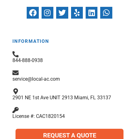
F
I
T
Y
L
W
a
n
w
e
i
h
c
s
i
l
n
a
e
t
t
p
k
t
b
a
t
e
s
INFORMATION
o
g
e
d
a
o
r
r
i
p
844-888-0938
k
a
n
p
m
service@local-ac.com
2901 NE 1st Ave UNIT 2913 Miami, FL 33137
License #: CAC1820154
REQUEST A QUOTE