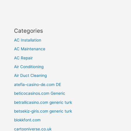
Categories
AC Installation
AC Maintenance
AC Repair
Air Conditioning
Air Duct Cleaning
atefia-casino-de.com DE
beticocasinos.com Generic
betrallicasino.com generic turk
betsekiz-giris.com generic turk
blokkfont.com
cartooniverse.co.uk