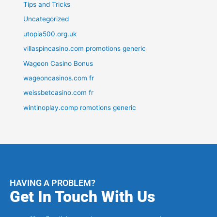
Tips and Tricks
Uncategorized
utopia500.org.uk
villaspincasino.com promotions generic
Wageon Casino Bonus
wageoncasinos.com fr
weissbetcasino.com fr
wintinoplay.comp romotions generic
HAVING A PROBLEM?
Get In Touch With Us