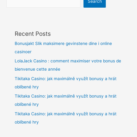
Search
Recent Posts
Bonusjakt Slik maksimere gevinstene dine i online
casinoer
LolaJack Casino : comment maximiser votre bonus de
bienvenue cette année
Tikitaka Casino: jak maximálně využít bonusy a hrát
oblíbené hry
Tikitaka Casino: jak maximálně využít bonusy a hrát
oblíbené hry
Tikitaka Casino: jak maximálně využít bonusy a hrát
oblíbené hry