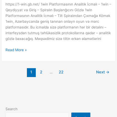
https://1-win.gb.net/ 1win Platformasının Analitik İcmalı – 1win –
–
Qeydiyyat və Giriş – Spiralın Başlanğıcını Gözlə 1win
Qeydiyyat
Platformasının Analitik İcmalı – Tilt Spiralından Çıxmağa Kömək
və
1win, Azərbaycanda geniş tanınan onlayn oyun və mərc
Giriş
platformasıdır. Bu icmalda sizə platformanın hər bir detalını –
–
interfeysdən tutmuş təhlükəsizlik protokollarına qədər – analitik
Spiralın
gözlə baxacağıq. Məqsədimiz sizə tiltin erkən əlamətlərini
Başlanğıcını
Gözlə
Read More »
1
2
…
22
Next
→
Search