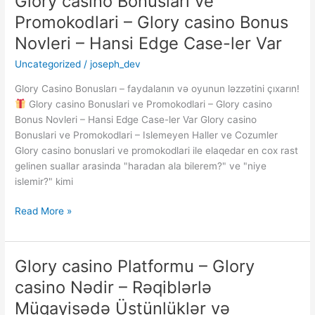
Glory casino Bonuslari ve
casino
Promokodlari – Glory casino Bonus
Bonuslari
Novleri – Hansi Edge Case-ler Var
ve
Promokodlari
Uncategorized
/
joseph_dev
–
Glory Casino Bonusları – faydalanın və oyunun ləzzətini çıxarın!
Glory
Glory casino Bonuslari ve Promokodlari – Glory casino
casino
Bonus Novleri – Hansi Edge Case-ler Var Glory casino
Bonus
Bonuslari ve Promokodlari – Islemeyen Haller ve Cozumler
Novleri
Glory casino bonuslari ve promokodlari ile elaqedar en cox rast
–
gelinen suallar arasinda "haradan ala bilerem?" ve "niye
Hansi
islemir?" kimi
Edge
Case-
Read More »
ler
Var
Glory casino Platformu – Glory
Glory
casino
casino Nədir – Rəqiblərlə
Platformu
Müqayisədə Üstünlüklər və
–