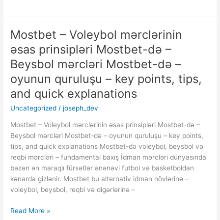
Mostbet – Voleybol mərclərinin
Mostbet
–
əsas prinsipləri Mostbet-də –
Voleybol
Beysbol mərcləri Mostbet-də –
mərclərinin
əsas
oyunun quruluşu – key points, tips,
prinsipləri
and quick explanations
Mostbet-
Uncategorized
/
joseph_dev
də
–
Mostbet – Voleybol mərclərinin əsas prinsipləri Mostbet-də –
Beysbol
Beysbol mərcləri Mostbet-də – oyunun quruluşu – key points,
mərcləri
tips, and quick explanations Mostbet-də voleybol, beysbol və
Mostbet-
reqbi mərcləri – fundamental baxış İdman mərcləri dünyasında
də
bəzən ən maraqlı fürsətlər ənənəvi futbol və basketboldan
–
kənarda gizlənir. Mostbet bu alternativ idman növlərinə –
oyunun
voleybol, beysbol, reqbi və digərlərinə –
quruluşu
–
Read More »
key