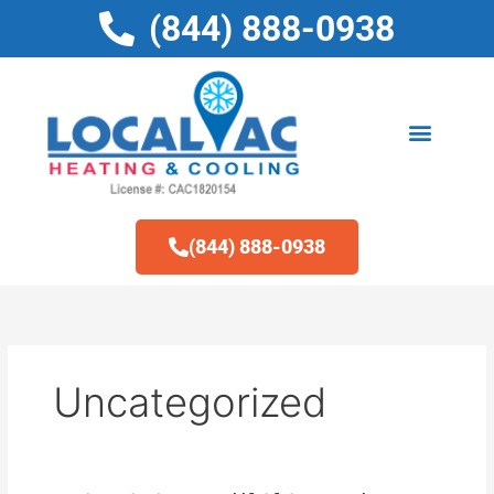
Skip
(844) 888-0938
to
content
(844) 888-0938
Uncategorized