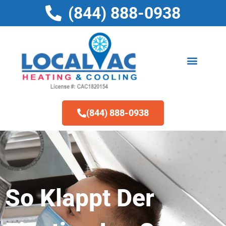
Skip
(844) 888-0938
to
content
(844) 888-0938
So Klappt Der