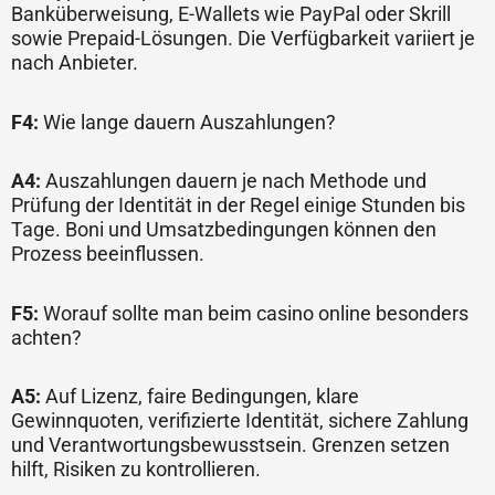
Banküberweisung, E-Wallets wie PayPal oder Skrill
sowie Prepaid-Lösungen. Die Verfügbarkeit variiert je
nach Anbieter.
F4:
Wie lange dauern Auszahlungen?
A4:
Auszahlungen dauern je nach Methode und
Prüfung der Identität in der Regel einige Stunden bis
Tage. Boni und Umsatzbedingungen können den
Prozess beeinflussen.
F5:
Worauf sollte man beim casino online besonders
achten?
A5:
Auf Lizenz, faire Bedingungen, klare
Gewinnquoten, verifizierte Identität, sichere Zahlung
und Verantwortungsbewusstsein. Grenzen setzen
hilft, Risiken zu kontrollieren.