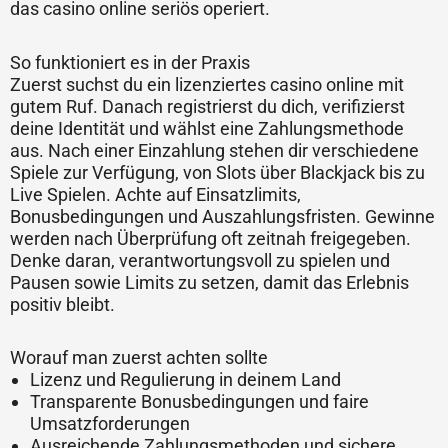
das casino online seriös operiert.
So funktioniert es in der Praxis
Zuerst suchst du ein lizenziertes casino online mit
gutem Ruf. Danach registrierst du dich, verifizierst
deine Identität und wählst eine Zahlungsmethode
aus. Nach einer Einzahlung stehen dir verschiedene
Spiele zur Verfügung, von Slots über Blackjack bis zu
Live Spielen. Achte auf Einsatzlimits,
Bonusbedingungen und Auszahlungsfristen. Gewinne
werden nach Überprüfung oft zeitnah freigegeben.
Denke daran, verantwortungsvoll zu spielen und
Pausen sowie Limits zu setzen, damit das Erlebnis
positiv bleibt.
Worauf man zuerst achten sollte
Lizenz und Regulierung in deinem Land
Transparente Bonusbedingungen und faire
Umsatzforderungen
Ausreichende Zahlungsmethoden und sichere