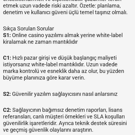
etmek uzun vadede riski azaltır. Özetle: planlama,
denetim ve kullanıcı güveni üçlü temel taşınız olmalı.
Sıkça Sorulan Sorular
S1:
Online casino yazılımı almak yerine white-label
kiralamak ne zaman mantıklıdır
C1:
Hızlı pazar girişi ve düşük başlangıç maliyeti
istiyorsanız white-label mantıklıdır. Uzun vadede
marka kontrolü ve esneklik daha az olur, bu yüzden
büyüme planınıza göre karar verin.
S2:
Güvenilir yazılım sağlayıcısını nasıl anlarsınız
C2:
Sağlayıcının bağımsız denetim raporları, lisans
referansları, canlı müşteri örnekleri ve SLA koşulları
güvenilirlik işaretleridir. Ayrıca teknik destek süresini
ve geçmiş güvenlik olaylarını araştırın.