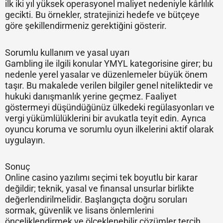
ilk iki yıl yüksek operasyonel maliyet nedeniyle kârlılık
gecikti. Bu örnekler, stratejinizi hedefe ve bütçeye
göre şekillendirmeniz gerektiğini gösterir.
Sorumlu kullanım ve yasal uyarı
Gambling ile ilgili konular YMYL kategorisine girer; bu
nedenle yerel yasalar ve düzenlemeler büyük önem
taşır. Bu makalede verilen bilgiler genel niteliktedir ve
hukuki danışmanlık yerine geçmez. Faaliyet
göstermeyi düşündüğünüz ülkedeki regülasyonları ve
vergi yükümlülüklerini bir avukatla teyit edin. Ayrıca
oyuncu koruma ve sorumlu oyun ilkelerini aktif olarak
uygulayın.
Sonuç
Online casino yazılımı seçimi tek boyutlu bir karar
değildir; teknik, yasal ve finansal unsurlar birlikte
değerlendirilmelidir. Başlangıçta doğru soruları
sormak, güvenlik ve lisans önlemlerini
önceliklendirmek ve ölçeklenebilir çözümler tercih