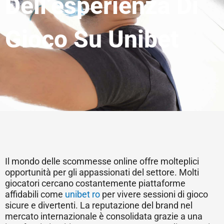
Dell’esperienza Di
Gioco Su Unibet
Il mondo delle scommesse online offre molteplici
opportunità per gli appassionati del settore. Molti
giocatori cercano costantemente piattaforme
affidabili come
unibet ro
per vivere sessioni di gioco
sicure e divertenti. La reputazione del brand nel
mercato internazionale è consolidata grazie a una