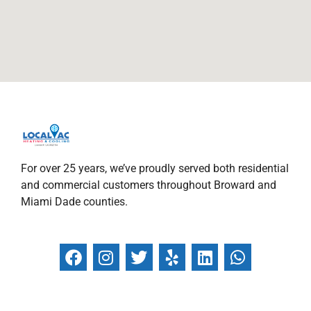
For over 25 years, we’ve proudly served both residential
and commercial customers throughout Broward and
Miami Dade counties.
F
I
T
Y
L
W
a
n
w
e
i
h
c
s
i
l
n
a
e
t
t
p
k
t