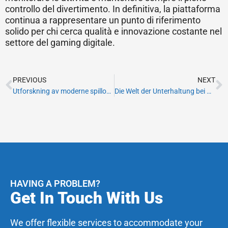
controllo del divertimento. In definitiva, la piattaforma
continua a rappresentare un punto di riferimento
solido per chi cerca qualità e innovazione costante nel
settore del gaming digitale.
Prev
N
PREVIOUS
NEXT
Utforskning av moderne spillopplevelser hos Stake
Die Welt der Unterhaltung bei Vulkan Vegas entdecken
HAVING A PROBLEM?
Get In Touch With Us
We offer flexible services to accommodate your