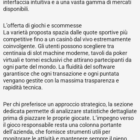
interfaccia intuitiva e a una vasta gamma di mercati
disponibili.
L’offerta di giochi e scommesse
La varietà proposta spazia dalle quote sportive più
competitive fino a un casinò dal vivo estremamente
coinvolgente. Gli utenti possono scegliere tra
centinaia di slot machine moderne, tavoli da poker
virtuali e tornei esclusivi che attirano partecipanti da
ogni parte del mondo. La fluidità del software
garantisce che ogni transazione e ogni puntata
vengano gestite con la massima trasparenza e
rapidità tecnica.
Per chi preferisce un approccio strategico, la sezione
dedicata permette di analizzare statistiche dettagliate
prima di piazzare le proprie giocate. L’impegno verso
il gioco responsabile resta una colonna portante
dell’azienda, che fornisce strumenti utili per
monitorare le attività e mantenere sempre il pieno