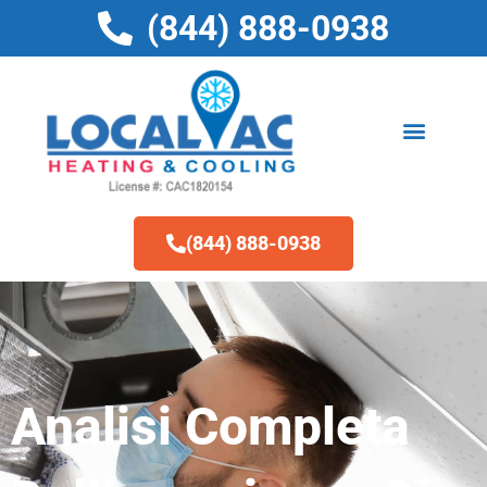
Skip
(844) 888-0938
to
content
(844) 888-0938
Analisi Completa