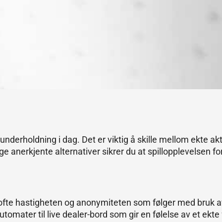
al underholdning i dag. Det er viktig å skille mellom ekte a
e anerkjente alternativer sikrer du at spillopplevelsen for
 ofte hastigheten og anonymiteten som følger med bruk a
lleautomater til live dealer-bord som gir en følelse av et ekte