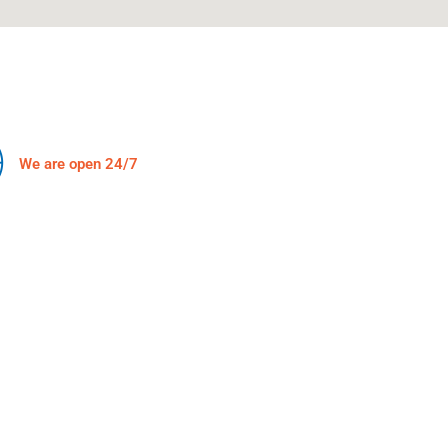
We are open 24/7