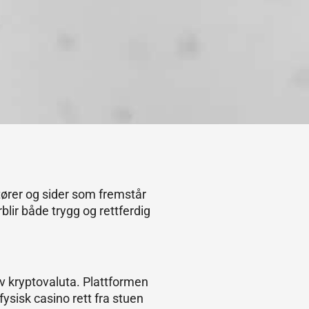
ktører og sider som fremstår
blir både trygg og rettferdig
v kryptovaluta. Plattformen
 fysisk casino rett fra stuen