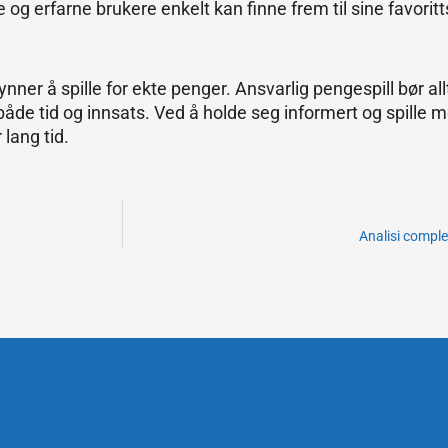
e og erfarne brukere enkelt kan finne frem til sine favorit
gynner å spille for ekte penger. Ansvarlig pengespill bør all
 både tid og innsats. Ved å holde seg informert og spille
lang tid.
Analisi comple