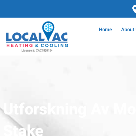
Skip
to
content
Home
About
Utforskning Av Mo
Stake