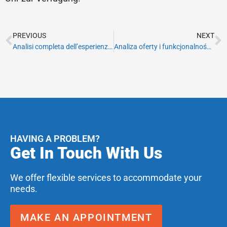
Prev
N
PREVIOUS
NEXT
Analisi completa dell’esperienza di gioco su Unibet
Analiza oferty i funkcjonalności serwisu sts
HAVING A PROBLEM?
Get In Touch With Us
We offer flexible services to accommodate your
needs.
MAKE AN APPOINTMENT