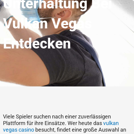
Unterhaltung Bei
Vulkan Vegas
Entdecken
Viele Spieler suchen nach einer zuverlässigen
Plattform für ihre Einsätze. Wer heute das
vulkan
vegas casino
besucht, findet eine große Auswahl an