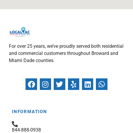
For over 25 years, we’ve proudly served both residential
and commercial customers throughout Broward and
Miami Dade counties.
F
I
T
Y
L
W
a
n
w
e
i
h
c
s
i
l
n
a
e
t
t
p
k
t
b
a
t
e
s
INFORMATION
o
g
e
d
a
o
r
r
i
p
844-888-0938
k
a
n
p