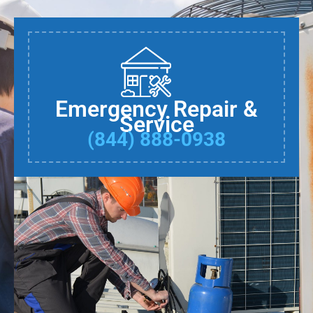
Emergency Repair &
Service
(844) 888-0938