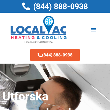
Skip
(844) 888-0938
to
content
(844) 888-0938
Utforska