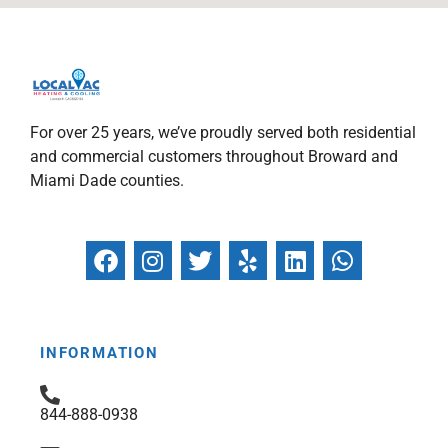
For over 25 years, we’ve proudly served both residential
and commercial customers throughout Broward and
Miami Dade counties.
F
I
T
Y
L
W
a
n
w
e
i
h
c
s
i
l
n
a
e
t
t
p
k
t
b
a
t
e
s
INFORMATION
o
g
e
d
a
o
r
r
i
p
844-888-0938
k
a
n
p
m