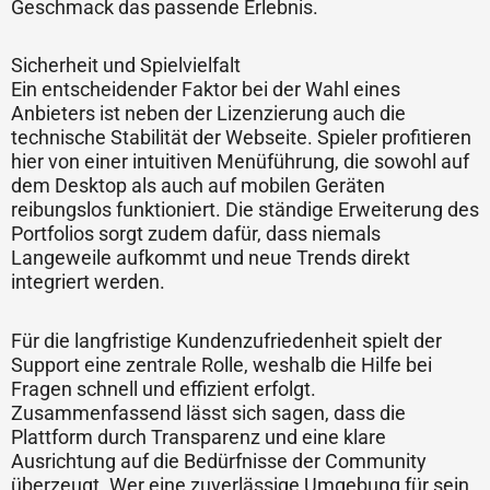
Geschmack das passende Erlebnis.
Sicherheit und Spielvielfalt
Ein entscheidender Faktor bei der Wahl eines
Anbieters ist neben der Lizenzierung auch die
technische Stabilität der Webseite. Spieler profitieren
hier von einer intuitiven Menüführung, die sowohl auf
dem Desktop als auch auf mobilen Geräten
reibungslos funktioniert. Die ständige Erweiterung des
Portfolios sorgt zudem dafür, dass niemals
Langeweile aufkommt und neue Trends direkt
integriert werden.
Für die langfristige Kundenzufriedenheit spielt der
Support eine zentrale Rolle, weshalb die Hilfe bei
Fragen schnell und effizient erfolgt.
Zusammenfassend lässt sich sagen, dass die
Plattform durch Transparenz und eine klare
Ausrichtung auf die Bedürfnisse der Community
überzeugt. Wer eine zuverlässige Umgebung für sein