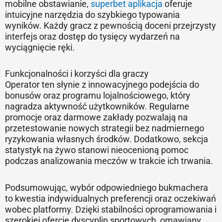
mobilne obstawianie,
superbet aplikacja
oferuje
intuicyjne narzędzia do szybkiego typowania
wyników. Każdy gracz z pewnością doceni przejrzysty
interfejs oraz dostęp do tysięcy wydarzeń na
wyciągnięcie ręki.
Funkcjonalności i korzyści dla graczy
Operator ten słynie z innowacyjnego podejścia do
bonusów oraz programu lojalnościowego, który
nagradza aktywność użytkowników. Regularne
promocje oraz darmowe zakłady pozwalają na
przetestowanie nowych strategii bez nadmiernego
ryzykowania własnych środków. Dodatkowo, sekcja
statystyk na żywo stanowi nieocenioną pomoc
podczas analizowania meczów w trakcie ich trwania.
Podsumowując, wybór odpowiedniego bukmachera
to kwestia indywidualnych preferencji oraz oczekiwań
wobec platformy. Dzięki stabilności oprogramowania i
szerokiej ofercie dyscyplin sportowych, omawiany