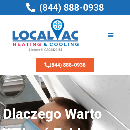
Skip
(844) 888-0938
to
content
(844) 888-0938
Dlaczego Warto