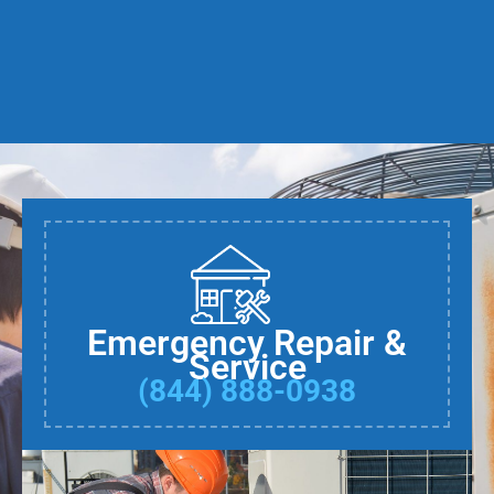
Emergency Repair &
Service
(844) 888-0938