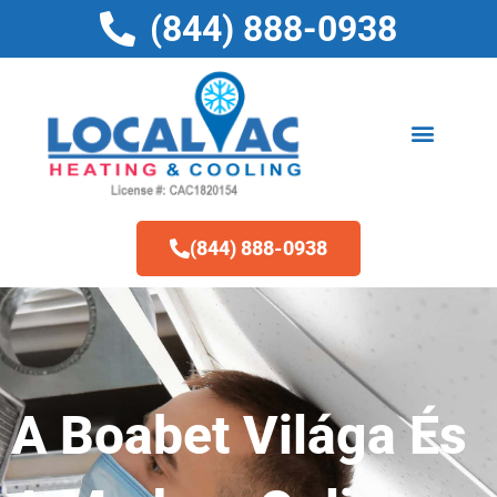
Skip
(844) 888-0938
to
content
(844) 888-0938
A Boabet Világa És