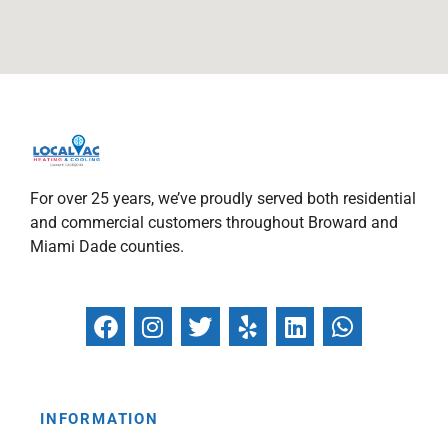
For over 25 years, we’ve proudly served both residential
and commercial customers throughout Broward and
Miami Dade counties.
F
I
T
Y
L
W
a
n
w
e
i
h
c
s
i
l
n
a
e
t
t
p
k
t
b
a
t
e
s
INFORMATION
o
g
e
d
a