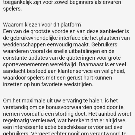
toegankelijk zijn voor zowel beginners als ervaren
spelers.
Waarom kiezen voor dit platform
Een van de grootste voordelen van deze aanbieder is
de gebruiksvriendelijke interface die het plaatsen van
weddenschappen eenvoudig maakt. Gebruikers
waarderen vooral de snelle uitbetalingen en de
constante updates van de quoteringen voor grote
sportevenementen wereldwijd. Daarnaast is er veel
aandacht besteed aan klantenservice en veiligheid,
waardoor spelers met een gerust hart kunnen
inzetten op hun favoriete wedstrijden.
Om het maximale uit uw ervaring te halen, is het
verstandig om de bonusvoorwaarden goed door te
nemen voordat u een storting doet. Het aanbod wordt
regelmatig vernieuwd, wat betekent dat er altijd wel
een interessante actie beschikbaar is voor actieve
gebruikers. Vergeet echter nooit om verantwoord te