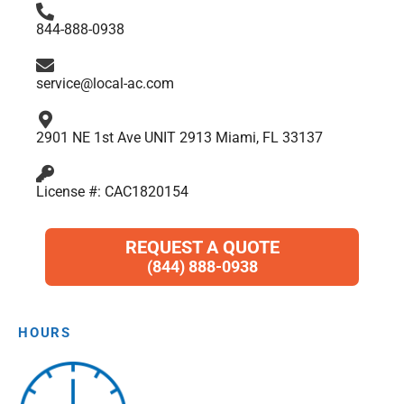
o
r
r
i
p
844-888-0938
k
a
n
p
m
service@local-ac.com
2901 NE 1st Ave UNIT 2913 Miami, FL 33137
License #: CAC1820154
REQUEST A QUOTE
(844) 888-0938
HOURS