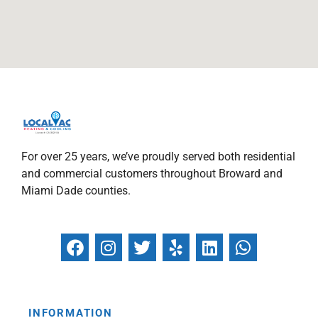
For over 25 years, we’ve proudly served both residential
and commercial customers throughout Broward and
Miami Dade counties.
F
I
T
Y
L
W
a
n
w
e
i
h
c
s
i
l
n
a
e
t
t
p
k
t
b
a
t
e
s
INFORMATION