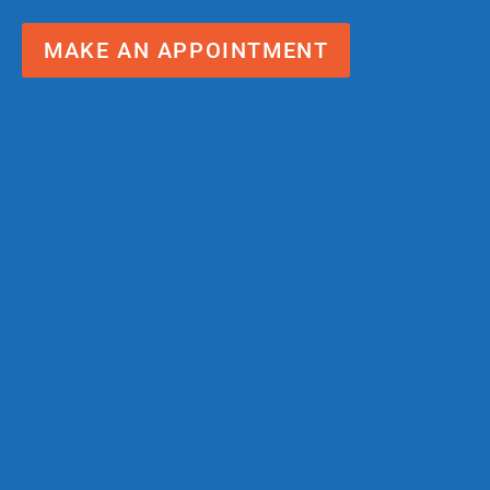
MAKE AN APPOINTMENT