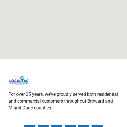
For over 25 years, we’ve proudly served both residential
and commercial customers throughout Broward and
Miami Dade counties.