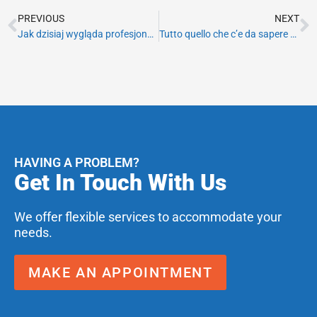
Prev
N
PREVIOUS
NEXT
Jak dzisiaj wygląda profesjonalny salon gier w Polsce
Tutto quello che c’e da sapere su Eurojackpot
HAVING A PROBLEM?
Get In Touch With Us
We offer flexible services to accommodate your
needs.
MAKE AN APPOINTMENT