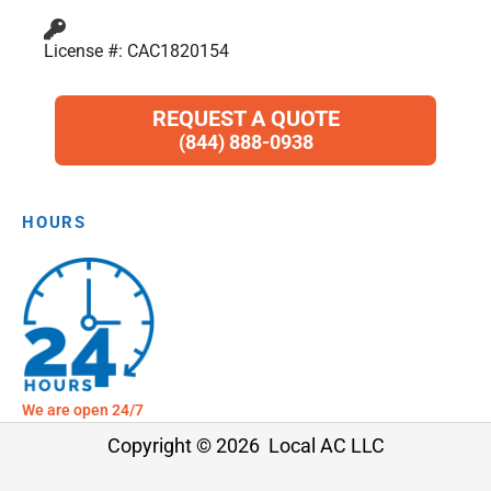
License #: CAC1820154
REQUEST A QUOTE
(844) 888-0938
HOURS
We are open 24/7
Copyright © 2026 Local AC LLC