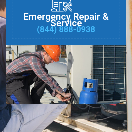
Emergency Repair &
Service
(844) 888-0938