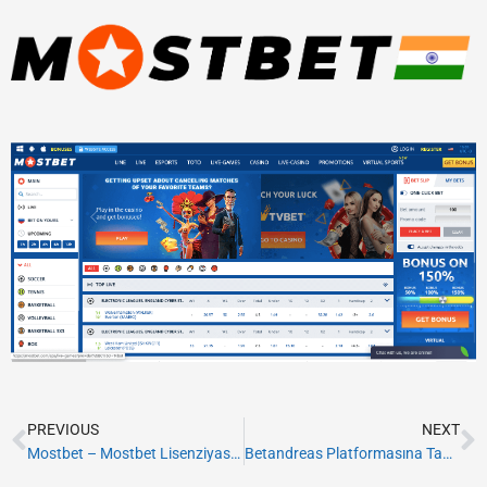
Prev
N
PREVIOUS
NEXT
Mostbet – Mostbet Lisenziyası və Kiberidman Mərcləri Üçün Tənzimləyici Orqan – Mostbet – Kiberidman Oyunlarına Baxış – CS2, Dota 2, LoL
Betandreas Platformasına Tam Baxış – Betandreas Nədir və Kimlər Üçündür