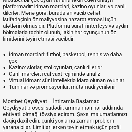
platformadır: idman mərcləri, kazino oyunları və canlı
dilerlər. Mənə görə, burada ən vacib cəhət
istifadəçinin öz maliyyəsinə nəzarət etməsi üçün
alətlərin olmasıdır. Platforma sürətli interfeys və aydın
bölmələrlə təchiz olunub, lakin hər oyunçunun öz
limitlərini təyin etməsi vacibdir.
İdman mərcləri: futbol, basketbol, tennis və daha
çox
Kazino: slotlar, stol oyunları, canlı dilerlər
Canlı mərclər: real vaxt rejimində analiz
Virtual idman: süni intellektlə idarə olunan oyunlar
Turnirlər və promosyonlar: mütəmadi yenilənir
Mostbet Qeydiyyat – İntizamla Başlamaq
Qeydiyyat prosesi sadədir, amma mən hər addımda
ehtiyatlı olmağı tövsiyə edirəm. Şəxsi məlumatlarınızı
dəqiq daxil edin, çünki yoxlama zamanı problem
yarana bilər. Limitləri erkən təyin etmək üçün profil