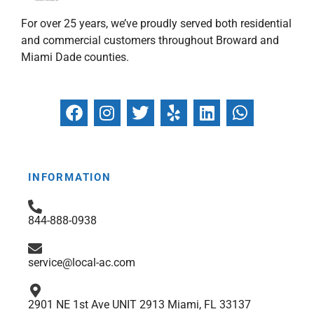
For over 25 years, we’ve proudly served both residential
and commercial customers throughout Broward and
Miami Dade counties.
F
I
T
Y
L
W
a
n
w
e
i
h
c
s
i
l
n
a
e
t
t
p
k
t
b
a
t
e
s
INFORMATION
o
g
e
d
a
o
r
r
i
p
844-888-0938
k
a
n
p
m
service@local-ac.com
2901 NE 1st Ave UNIT 2913 Miami, FL 33137