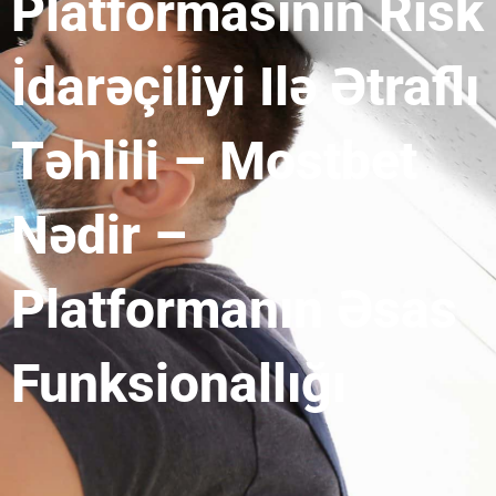
Platformasının Risk
İdarəçiliyi Ilə Ətraflı
Təhlili – Mostbet
Nədir –
Platformanın Əsas
Funksionallığı