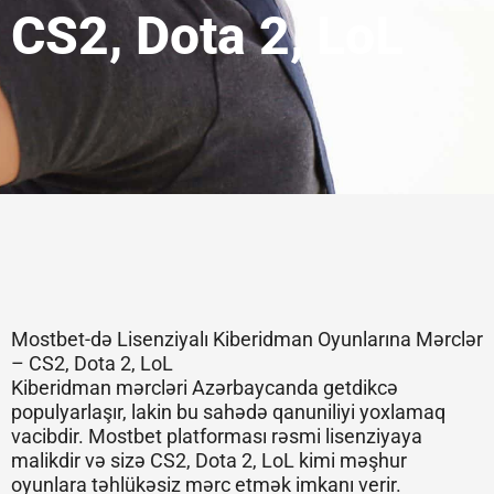
CS2, Dota 2, LoL
Mostbet-də Lisenziyalı Kiberidman Oyunlarına Mərclər
– CS2, Dota 2, LoL
Kiberidman mərcləri Azərbaycanda getdikcə
populyarlaşır, lakin bu sahədə qanuniliyi yoxlamaq
vacibdir. Mostbet platforması rəsmi lisenziyaya
malikdir və sizə CS2, Dota 2, LoL kimi məşhur
oyunlara təhlükəsiz mərc etmək imkanı verir.