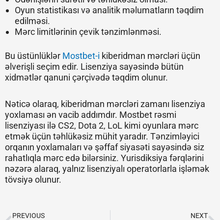
Oyun statistikası və analitik məlumatların təqdim
edilməsi.
Mərc limitlərinin çevik tənzimlənməsi.
Bu üstünlüklər
Mostbet-i
kiberidman mərcləri üçün
əlverişli seçim edir. Lisenziya sayəsində bütün
xidmətlər qanuni çərçivədə təqdim olunur.
Nəticə olaraq, kiberidman mərcləri zamanı lisenziya
yoxlaması ən vacib addımdır. Mostbet rəsmi
lisenziyası ilə CS2, Dota 2, LoL kimi oyunlara mərc
etmək üçün təhlükəsiz mühit yaradır. Tənzimləyici
orqanın yoxlamaları və şəffaf siyasəti sayəsində siz
rahatlıqla mərc edə bilərsiniz. Yurisdiksiya fərqlərini
nəzərə alaraq, yalnız lisenziyalı operatorlarla işləmək
tövsiyə olunur.
Prev
N
PREVIOUS
NEXT