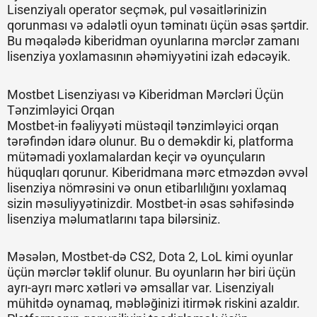
Lisenziyalı operator seçmək, pul vəsaitlərinizin
qorunması və ədalətli oyun təminatı üçün əsas şərtdir.
Bu məqalədə kiberidman oyunlarına mərclər zamanı
lisenziya yoxlamasının əhəmiyyətini izah edəcəyik.
Mostbet Lisenziyası və Kiberidman Mərcləri Üçün
Tənzimləyici Orqan
Mostbet-in fəaliyyəti müstəqil tənzimləyici orqan
tərəfindən idarə olunur. Bu o deməkdir ki, platforma
mütəmadi yoxlamalardan keçir və oyunçuların
hüquqları qorunur. Kiberidmana mərc etməzdən əvvəl
lisenziya nömrəsini və onun etibarlılığını yoxlamaq
sizin məsuliyyətinizdir. Mostbet-in əsas səhifəsində
lisenziya məlumatlarını tapa bilərsiniz.
Məsələn, Mostbet-də CS2, Dota 2, LoL kimi oyunlar
üçün mərclər təklif olunur. Bu oyunların hər biri üçün
ayrı-ayrı mərc xətləri və əmsallar var. Lisenziyalı
mühitdə oynamaq, məbləğinizi itirmək riskini azaldır.