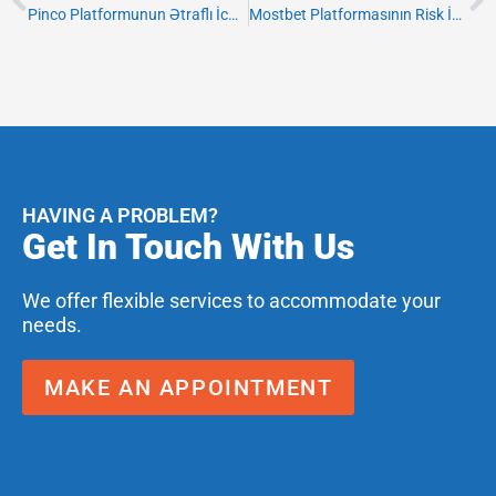
Pinco Platformunun Ətraflı İcmalı – Pinco-da Qeydiyyat və Giriş Prosesi
Mostbet Platformasının Risk İdarəçiliyi ilə Ətraflı Təhlili – Mostbet Nədir – Platformanın Əsas Funksionallığı
HAVING A PROBLEM?
Get In Touch With Us
We offer flexible services to accommodate your
needs.
MAKE AN APPOINTMENT