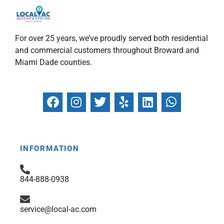
For over 25 years, we’ve proudly served both residential
and commercial customers throughout Broward and
Miami Dade counties.
F
I
T
Y
L
W
a
n
w
e
i
h
c
s
i
l
n
a
e
t
t
p
k
t
b
a
t
e
s
INFORMATION
o
g
e
d
a
o
r
r
i
p
844-888-0938
k
a
n
p
m
service@local-ac.com