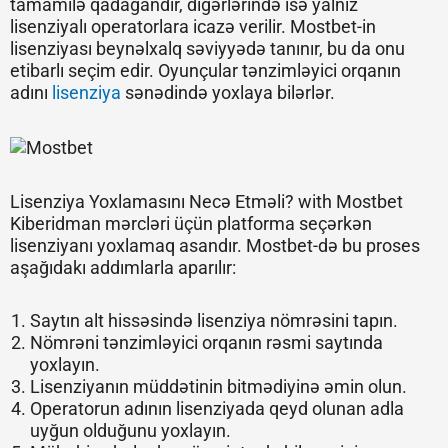
tamamilə qadağandır, digərlərində isə yalnız
lisenziyalı operatorlara icazə verilir. Mostbet-in
lisenziyası beynəlxalq səviyyədə tanınır, bu da onu
etibarlı seçim edir. Oyunçular tənzimləyici orqanın
adını
lisenziya
sənədində yoxlaya bilərlər.
Lisenziya Yoxlamasını Necə Etməli? with Mostbet
Kiberidman mərcləri üçün platforma seçərkən
lisenziyanı yoxlamaq asandır. Mostbet-də bu proses
aşağıdakı addımlarla aparılır:
Saytın alt hissəsində lisenziya nömrəsini tapın.
Nömrəni tənzimləyici orqanın rəsmi saytında
yoxlayın.
Lisenziyanın müddətinin bitmədiyinə əmin olun.
Operatorun adının lisenziyada qeyd olunan adla
uyğun olduğunu yoxlayın.