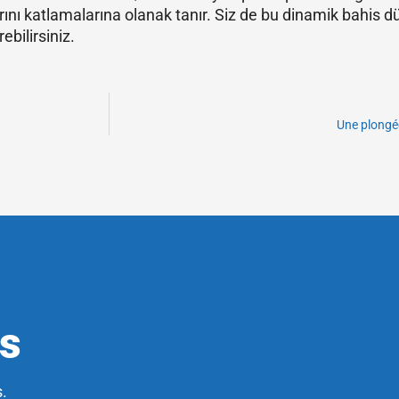
ı katlamalarına olanak tanır. Siz de bu dinamik bahis dü
rebilirsiniz.
Une plongé
Us
.