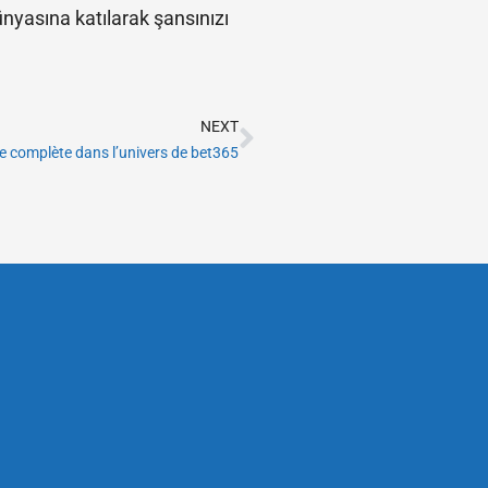
nyasına katılarak şansınızı
Next
NEXT
e complète dans l’univers de bet365