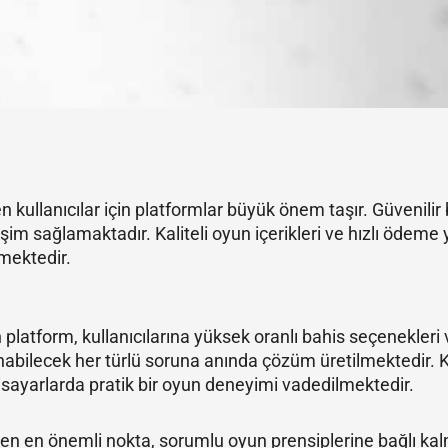
 kullanıcılar için platformlar büyük önem taşır. Güvenilir
erişim sağlamaktadır. Kaliteli oyun içerikleri ve hızlı ödem
mektedir.
latform, kullanıcılarına yüksek oranlı bahis seçenekleri v
abilecek her türlü soruna anında çözüm üretilmektedir. K
ayarlarda pratik bir oyun deneyimi vadedilmektedir.
ken en önemli nokta, sorumlu oyun prensiplerine bağlı kal