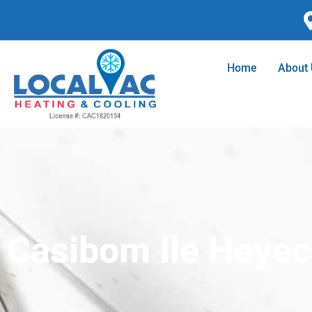
Skip
to
content
Home
About
Casibom Ile Heyec