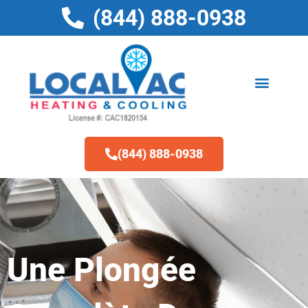
Skip
(844) 888-0938
to
content
(844) 888-0938
Une Plongée