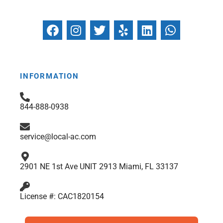
F
I
T
Y
L
W
a
n
w
e
i
h
c
s
i
l
n
a
e
t
t
p
k
t
b
a
t
e
s
INFORMATION
o
g
e
d
a
o
r
r
i
p
844-888-0938
k
a
n
p
m
service@local-ac.com
2901 NE 1st Ave UNIT 2913 Miami, FL 33137
License #: CAC1820154