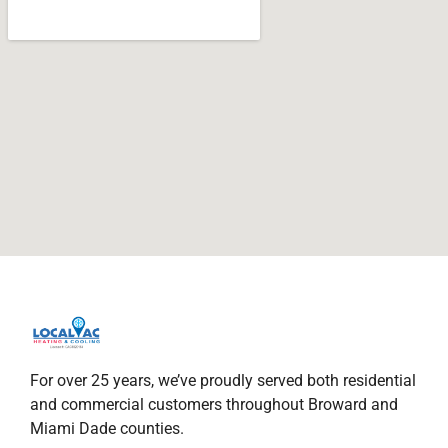
For over 25 years, we’ve proudly served both residential
and commercial customers throughout Broward and
Miami Dade counties.