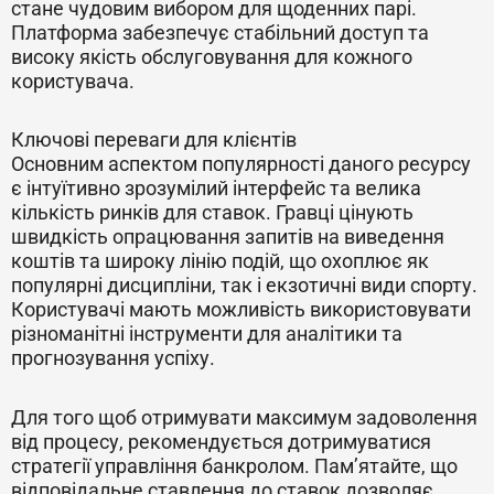
стане чудовим вибором для щоденних парі.
Платформа забезпечує стабільний доступ та
високу якість обслуговування для кожного
користувача.
Ключові переваги для клієнтів
Основним аспектом популярності даного ресурсу
є інтуїтивно зрозумілий інтерфейс та велика
кількість ринків для ставок. Гравці цінують
швидкість опрацювання запитів на виведення
коштів та широку лінію подій, що охоплює як
популярні дисципліни, так і екзотичні види спорту.
Користувачі мають можливість використовувати
різноманітні інструменти для аналітики та
прогнозування успіху.
Для того щоб отримувати максимум задоволення
від процесу, рекомендується дотримуватися
стратегії управління банкролом. Пам’ятайте, що
відповідальне ставлення до ставок дозволяє