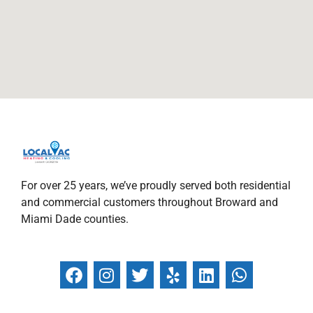
For over 25 years, we’ve proudly served both residential
and commercial customers throughout Broward and
Miami Dade counties.
F
I
T
Y
L
W
a
n
w
e
i
h
c
s
i
l
n
a