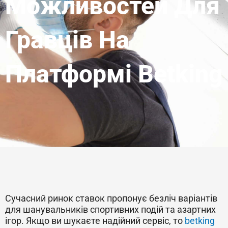
Можливостей Для
Гравців На
Платформі Betking
Сучасний ринок ставок пропонує безліч варіантів
для шанувальників спортивних подій та азартних
ігор. Якщо ви шукаєте надійний сервіс, то
betking