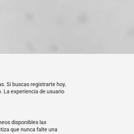
. Si buscas registrarte hoy,
. La experiencia de usuario
neos disponibles las
ntiza que nunca falte una