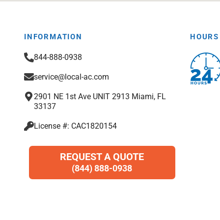
INFORMATION
HOURS
844-888-0938
service@local-ac.com
2901 NE 1st Ave UNIT 2913 Miami, FL
33137
License #: CAC1820154
REQUEST A QUOTE
(844) 888-0938