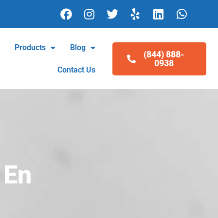
F
I
T
Y
L
W
a
n
w
e
i
h
c
s
i
l
n
a
e
t
t
p
k
t
l
Products
Blog
(844) 888-
b
a
t
e
s
0938
o
g
e
d
a
Contact Us
o
r
r
i
p
k
a
n
p
m
 En