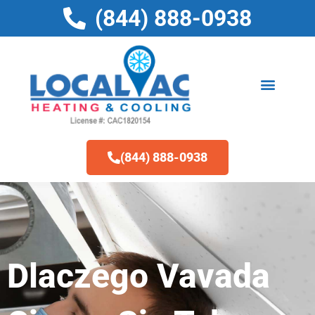
Skip
(844) 888-0938
to
content
(844) 888-0938
Dlaczego Vavada