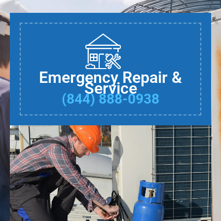
Emergency Repair &
Service
(844) 888-0938