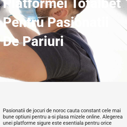
Platformei Totalbet
Pentru Pasionatii
De Pariuri
Pasionatii de jocuri de noroc cauta constant cele mai
bune optiuni pentru a-si plasa mizele online. Alegerea
unei platforme sigure este esentiala pentru orice