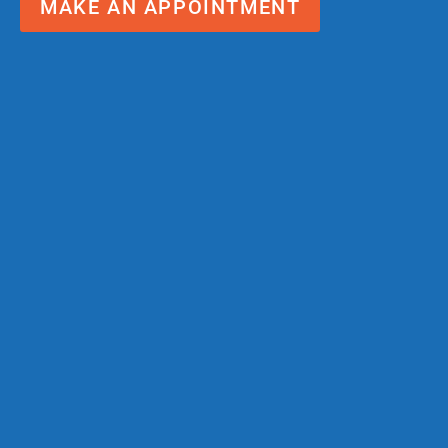
MAKE AN APPOINTMENT