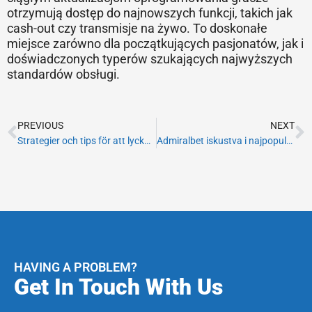
otrzymują dostęp do najnowszych funkcji, takich jak
cash-out czy transmisje na żywo. To doskonałe
miejsce zarówno dla początkujących pasjonatów, jak i
doświadczonych typerów szukających najwyższych
standardów obsługi.
Prev
N
PREVIOUS
NEXT
Strategier och tips för att lyckas med Powerplay
Admiralbet iskustva i najpopularnije igre na platformi
HAVING A PROBLEM?
Get In Touch With Us