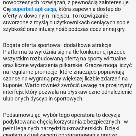
nowoczesnych rozwiązań, z pewnością zainteresuje
Cię
superbet aplikacja
, która zapewnia dostęp do
oferty w dowolnym miejscu. To rozwiązanie
stworzone z myślą o użytkownikach ceniących sobie
szybkość oraz intuicyjność podczas codziennej gry.
Bogata oferta sportowa i dodatkowe atrakcje
Platforma ta wyróżnia się na tle konkurencji przede
wszystkim rozbudowaną ofertą na sporty wirtualne
oraz liczne wydarzenia piłkarskie. Gracze mogą liczyć
na regularne promocje, które znacząco poprawiają
szanse na wygraną przy większej liczbie zdarzeń na
kuponie. Warto również zwrócić uwagę na przejrzysty
interfejs, który pozwala na błyskawiczne odnalezienie
ulubionych dyscyplin sportowych.
Podsumowując, wybór tego operatora to decyzja
podyktowana chęcią korzystania z bezpiecznych i w
pełni legalnych narzędzi bukmacherskich. Dzięki
ciągłym aktualizacjom oprogramowania gracze