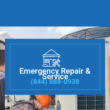
Emergency Repair &
Service
(844) 888-0938