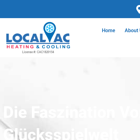
Skip
to
content
Home
About
Die Faszination V
Glücksspielwelt