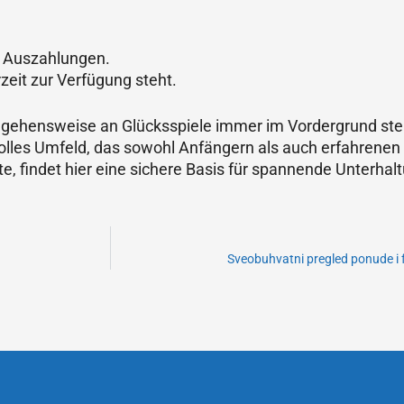
d Auszahlungen.
zeit zur Verfügung steht.
ngehensweise an Glücksspiele immer im Vordergrund steh
les Umfeld, das sowohl Anfängern als auch erfahrenen Sp
e, findet hier eine sichere Basis für spannende Unterhal
Sveobuhvatni pregled ponude i 