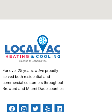
For over 25 years, we’ve proudly
served both residential and
commercial customers throughout
Broward and Miami Dade counties.
F
I
T
W
Y
L