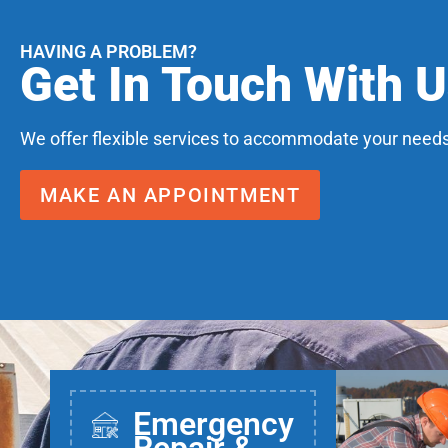
HAVING A PROBLEM?
Get In Touch With 
We offer flexible services to accommodate your needs
MAKE AN APPOINTMENT
Emergency