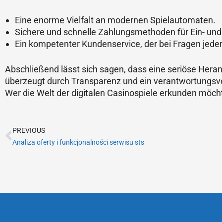
Eine enorme Vielfalt an modernen Spielautomaten.
Sichere und schnelle Zahlungsmethoden für Ein- un
Ein kompetenter Kundenservice, der bei Fragen jeder
Abschließend lässt sich sagen, dass eine seriöse Hera
überzeugt durch Transparenz und ein verantwortungsvol
Wer die Welt der digitalen Casinospiele erkunden möcht
Prev
PREVIOUS
Analiza oferty i funkcjonalności serwisu sts