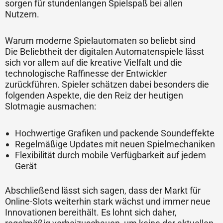
sorgen für stundenlangen Spielspaß bei allen
Nutzern.
Warum moderne Spielautomaten so beliebt sind
Die Beliebtheit der digitalen Automatenspiele lässt
sich vor allem auf die kreative Vielfalt und die
technologische Raffinesse der Entwickler
zurückführen. Spieler schätzen dabei besonders die
folgenden Aspekte, die den Reiz der heutigen
Slotmagie ausmachen:
Hochwertige Grafiken und packende Soundeffekte
Regelmäßige Updates mit neuen Spielmechaniken
Flexibilität durch mobile Verfügbarkeit auf jedem
Gerät
Abschließend lässt sich sagen, dass der Markt für
Online-Slots weiterhin stark wächst und immer neue
Innovationen bereithält. Es lohnt sich daher,