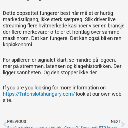
Dette oppsettet fungerer best når målet er hurtig
markedstilgang, ikke sterk særpreg. Slik driver live
streaming flere hvitmerkede kasinoer viser en bransje
der flere merkevarer ofte er et frontlag over samme
maskinrom. Det kan fungere. Det kan også bli en ren
kopiøkonomi.
For spilleren er signalet klart: se mindre på logoen,
mer på strømmen, latensen og klagehistorikken. Der
ligger sannheten. Og den stopper ikke der
If you are you looking for more information on
https://Tritonslotshungary.com/
look at our own web-
site.
Prev
N
PREVIOUS
NEXT
Sve što treba da znate o AdmiralBet platformi za klađenje
Gems Of Serengeti: RTP, Mechanik, Bonusrunden und Max Win