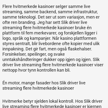
Flere hvitmerkede kasinoer selger samme live
streaming, samme backend, samme infrastruktur,
samme teknologi. Det ser ut som variasjon, men er
ofte ren branding. Jeg har sett Slik driver live
streaming flere hvitmerkede kasinoer bruke én
plattform til fem merkevarer, og forskjellen ligger i
logo, språk og kampanjer. Når kasino plattformen
styres sentralt, blir livebordene ofte kopier med ulik
innpakning. Det gir fart, men også flaskehalser.
Forsinkelser, speilinger, og svake
unntakshåndteringer dukker opp igjen og igjen. Slik
driver live streaming flere hvitmerkede kasinoer viser
nettopp hvor tynn kontrollen kan bli.
Én motor, mange fasader hos Slik driver live
streaming flere hvitmerkede kasinoer
Hvitmerke betyr sjelden lokal kontroll. Hos Slik driver
live streaming flere hvitmerkede kasinoer er kjernen