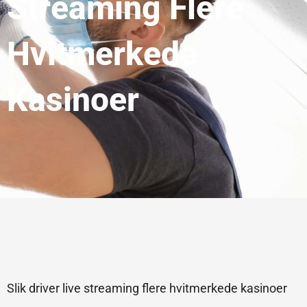
Streaming Flere
Hvitmerkede
Kasinoer
Slik driver live streaming flere hvitmerkede kasinoer