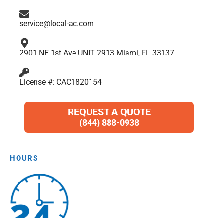
m
service@local-ac.com
2901 NE 1st Ave UNIT 2913 Miami, FL 33137
License #: CAC1820154
REQUEST A QUOTE
(844) 888-0938
HOURS