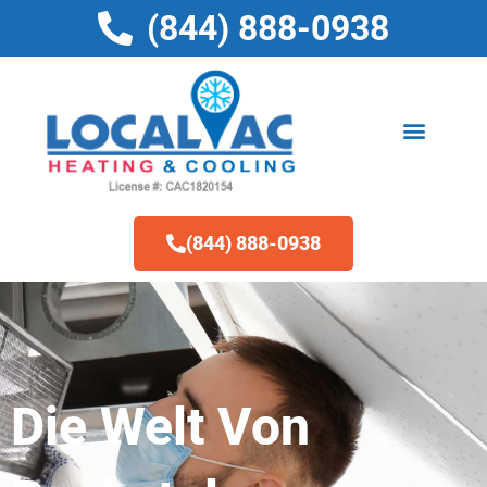
Skip
(844) 888-0938
to
content
(844) 888-0938
Die Welt Von