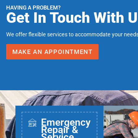
HAVING A PROBLEM?
Get In Touch With 
We offer flexible services to accommodate your needs
MAKE AN APPOINTMENT
Emergency
Repair &
Service