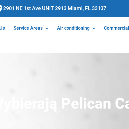
2901 NE 1st Ave UNIT 2913 Miami, FL 33137
 Us
Service Areas
Air conditioning
Commercia
ybierają Pelican C