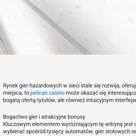
Rynek gier hazardowych w sieci stale się rozwija, of
miejsca, to
pelican casino
może okazać się interesującą
bogatą ofertą tytułów, ale również intuicyjnym interfe
Bogactwo gier i atrakcyjne bonusy
Kluczowym elementem wyróżniającym tę witrynę jest ob
wybierać spośród tysięcy automatów, gier stołowych