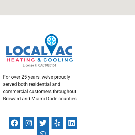
For over 25 years, we’ve proudly
served both residential and
commercial customers throughout
Broward and Miami Dade counties.
F
I
T
W
Y
L
a
n
w
h
e
i
c
s
i
a
l
n