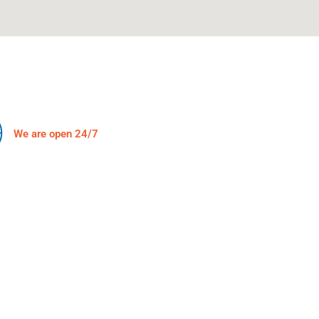
We are open 24/7