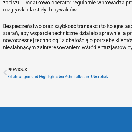
zaciszu. Dodatkowo operator regularnie wprowadza pr
rozgrywki dla stałych bywalców.
Bezpieczeństwo oraz szybkość transakcji to kolejne as
starań, aby wsparcie techniczne działało sprawnie, a 
nowoczesnej technologii z dbałością o potrzeby klient
niesłabnącym zainteresowaniem wśród entuzjastów c
Prev
PREVIOUS
Erfahrungen und Highlights bei Admiralbet im Überblick