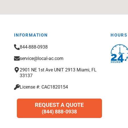
INFORMATION
HOURS
844-888-0938
service@local-ac.com
2901 NE 1st Ave UNIT 2913 Miami, FL
33137
License #: CAC1820154
REQUEST A QUOTE
(844) 888-0938