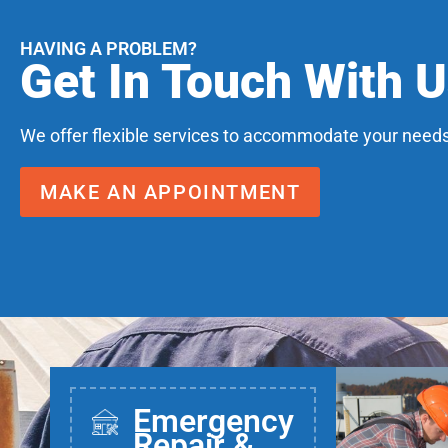
HAVING A PROBLEM?
Get In Touch With 
We offer flexible services to accommodate your needs
MAKE AN APPOINTMENT
Emergency
Repair &