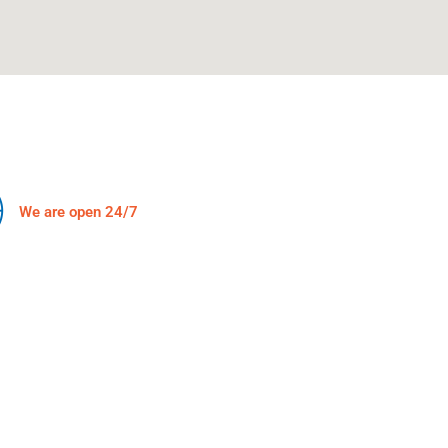
We are open 24/7