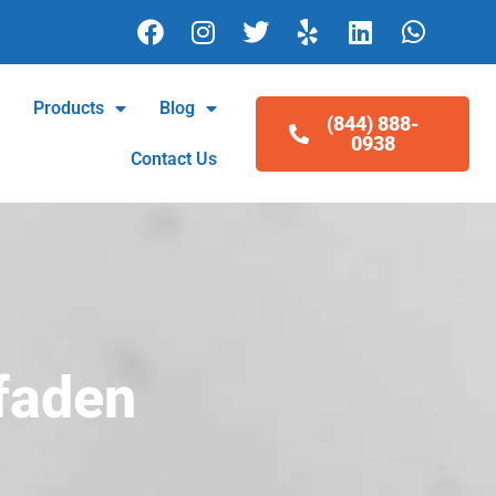
F
I
T
Y
L
W
a
n
w
e
i
h
c
s
i
l
n
a
e
t
t
p
k
t
l
Products
Blog
(844) 888-
b
a
t
e
s
0938
o
g
e
d
a
Contact Us
o
r
r
i
p
k
a
n
p
m
tfaden