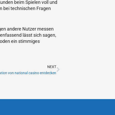
Kunden beim Spielen voll und
m bei technischen Fragen
gegen andere Nutzer messen
enfassend lässt sich sagen,
hoden ein stimmiges
Next
NEXT
ation von national casino entdecken