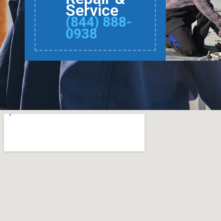
Service
(844) 888-
0938