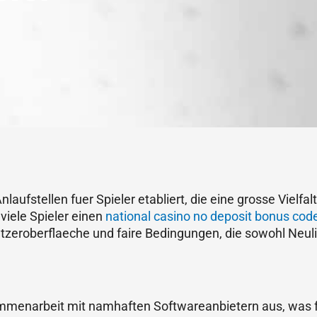
laufstellen fuer Spieler etabliert, die eine grosse Vielfa
viele Spieler einen
national casino no deposit bonus cod
enutzeroberflaeche und faire Bedingungen, die sowohl Neul
mmenarbeit mit namhaften Softwareanbietern aus, was fu