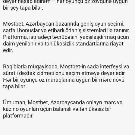
dəyər hesab edirəm – hər oyunçu öz zövqünə uyğun
bir şey tapa bilər.
Mostbet, Azərbaycan bazarında geniş oyun seçimi,
sərfəli bonuslar və etibarlı ödəniş sistemləri ilə tanınır.
Platforma, istifadəçi təcrübəsini yaxşılaşdırmaq üçün
daim yenilənir və təhlükəsizlik standartlarına riayət
edir.
Rəqiblərlə müqayisədə, Mostbet-in sadə interfeysi və
sürətli dəstək xidməti onu seçim etməyə dəyər edir.
Hər bir oyunçu öz maraqlarına uyğun bir mərc növü
tapa bilər.
Ümumən, Mostbet, Azərbaycanda onlayn mərc və
kazino oyunları üçün balanslı və təhlükəsiz bir
platformadır.