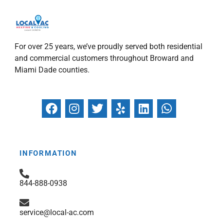
For over 25 years, we’ve proudly served both residential
and commercial customers throughout Broward and
Miami Dade counties.
F
I
T
Y
L
W
a
n
w
e
i
h
c
s
i
l
n
a
e
t
t
p
k
t
b
a
t
e
s
INFORMATION
o
g
e
d
a
o
r
r
i
p
844-888-0938
k
a
n
p
m
service@local-ac.com