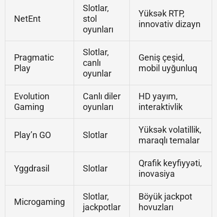
Slotlar,
Yüksək RTP,
NetEnt
stol
innovativ dizayn
oyunları
Slotlar,
Pragmatic
Geniş çeşid,
canlı
Play
mobil uyğunluq
oyunlar
Evolution
Canlı diler
HD yayım,
Gaming
oyunları
interaktivlik
Yüksək volatillik,
Play’n GO
Slotlar
maraqlı temalar
Qrafik keyfiyyəti,
Yggdrasil
Slotlar
inovasiya
Slotlar,
Böyük jackpot
Microgaming
jackpotlar
hovuzları