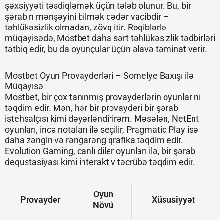
şəxsiyyəti təsdiqləmək üçün tələb olunur. Bu, bir
şərabın mənşəyini bilmək qədər vacibdir –
təhlükəsizlik olmadan, zövq itir. Rəqiblərlə
müqayisədə, Mostbet daha sərt təhlükəsizlik tədbirləri
tətbiq edir, bu da oyunçular üçün əlavə təminat verir.
Mostbet Oyun Provayderləri – Somelye Baxışı ilə
Müqayisə
Mostbet, bir çox tanınmış provayderlərin oyunlarını
təqdim edir. Mən, hər bir provayderi bir şərab
istehsalçısı kimi dəyərləndirirəm. Məsələn, NetEnt
oyunları, incə notaları ilə seçilir, Pragmatic Play isə
daha zəngin və rəngarəng qrafika təqdim edir.
Evolution Gaming, canlı diler oyunları ilə, bir şərab
dequstasiyası kimi interaktiv təcrübə təqdim edir.
Oyun
Provayder
Xüsusiyyət
Növü