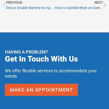
Prev
N
PREVIOUS
NEXT
Dice or Double Wammy for App Players?
How to Gamble When on GamStop Safe Alternatives and Help
HAVING A PROBLEM?
Get In Touch With Us
We offer flexible services to accommodate your
needs.
MAKE AN APPOINTMENT