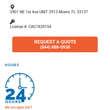
2901 NE 1st Ave UNIT 2913 Miami, FL 33137
License #: CAC1820154
REQUEST A QUOTE
(844) 888-0938
HOURS
We are open 24/7