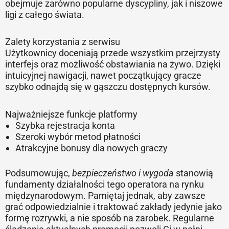
obejmuje zarówno popularne dyscypliny, jak i niszowe
ligi z całego świata.
Zalety korzystania z serwisu
Użytkownicy doceniają przede wszystkim przejrzysty
interfejs oraz możliwość obstawiania na żywo. Dzięki
intuicyjnej nawigacji, nawet początkujący gracze
szybko odnajdą się w gąszczu dostępnych kursów.
Najważniejsze funkcje platformy
Szybka rejestracja konta
Szeroki wybór metod płatności
Atrakcyjne bonusy dla nowych graczy
Podsumowując,
bezpieczeństwo i wygoda
stanowią
fundamenty działalności tego operatora na rynku
międzynarodowym. Pamiętaj jednak, aby zawsze
grać odpowiedzialnie i traktować zakłady jedynie jako
formę rozrywki, a nie sposób na zarobek. Regularne