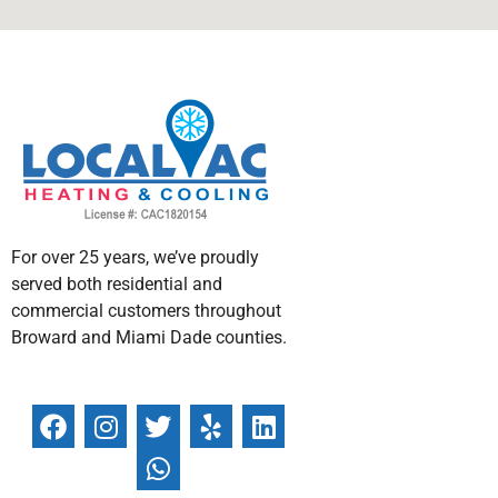
For over 25 years, we’ve proudly
served both residential and
commercial customers throughout
Broward and Miami Dade counties.
F
I
T
W
Y
L
a
n
w
h
e
i
c
s
i
a
l
n
e
t
t
t
p
k