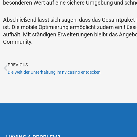
besonderen Wert auf eine sichere Umgebung und schnel
Abschließend lässt sich sagen, dass das Gesamtpaket fü
ist. Die mobile Optimierung ermöglicht zudem ein flüs
aufhält. Mit ständigen Erweiterungen bleibt das Angebo
Community.
Prev
PREVIOUS
Die Welt der Unterhaltung im nv casino entdecken