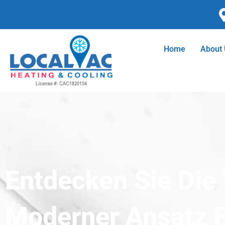
Skip
to
content
Home
About
Entdecken Sie Die
Moderner Ansatz F