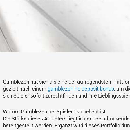
Gamblezen hat sich als eine der aufregendsten Plattfor
gezielt nach einem
gamblezen no deposit bonus
, um di
sich Spieler sofort zurechtfinden und ihre Lieblingsspie
Warum Gamblezen bei Spielern so beliebt ist
Die Stärke dieses Anbieters liegt in der beeindrucken
bereitgestellt werden. Ergänzt wird dieses Portfolio d