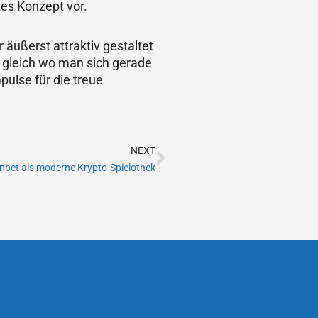
es Konzept vor.
äußerst attraktiv gestaltet
z gleich wo man sich gerade
pulse für die treue
Next
NEXT
inbet als moderne Krypto-Spielothek