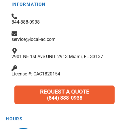
b
a
t
e
s
INFORMATION
o
g
e
d
a
o
r
r
i
p
844-888-0938
k
a
n
p
m
service@local-ac.com
2901 NE 1st Ave UNIT 2913 Miami, FL 33137
License #: CAC1820154
REQUEST A QUOTE
(844) 888-0938
HOURS