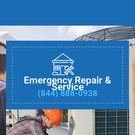
Emergency Repair &
Service
(844) 888-0938