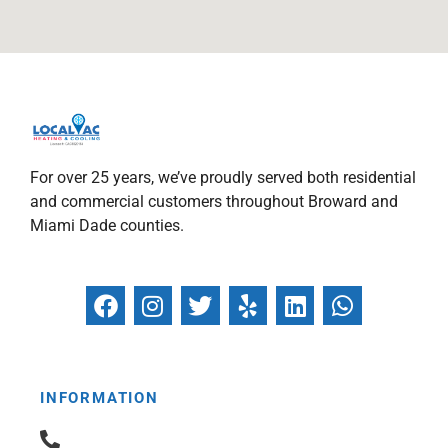
For over 25 years, we’ve proudly served both residential
and commercial customers throughout Broward and
Miami Dade counties.
F
I
T
Y
L
W
a
n
w
e
i
h
c
s
i
l
n
a
e
t
t
p
k
t
b
a
t
e
s
INFORMATION
o
g
e
d
a
o
r
r
i
p