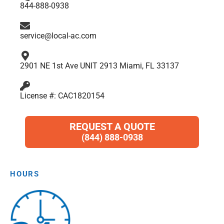
844-888-0938
k
a
n
p
m
service@local-ac.com
2901 NE 1st Ave UNIT 2913 Miami, FL 33137
License #: CAC1820154
REQUEST A QUOTE
(844) 888-0938
HOURS