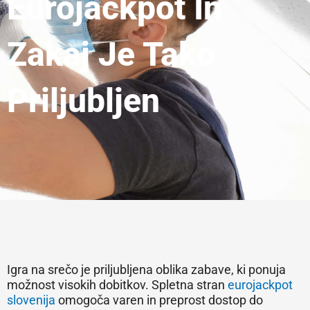
Eurojackpot In
Zakaj Je Tako
Priljubljen
Igra na srečo je priljubljena oblika zabave, ki ponuja
možnost visokih dobitkov. Spletna stran
eurojackpot
slovenija
omogoča varen in preprost dostop do