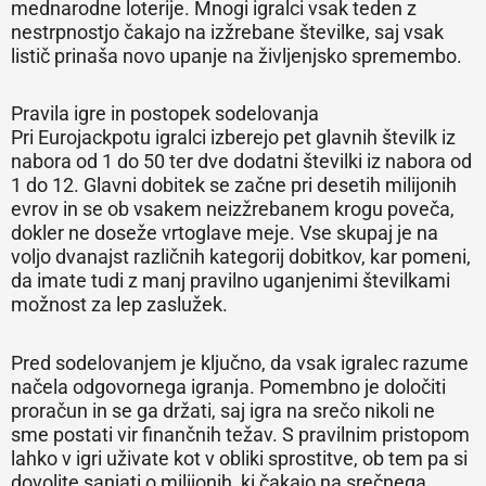
mednarodne loterije. Mnogi igralci vsak teden z
nestrpnostjo čakajo na izžrebane številke, saj vsak
listič prinaša novo upanje na življenjsko spremembo.
Pravila igre in postopek sodelovanja
Pri Eurojackpotu igralci izberejo pet glavnih številk iz
nabora od 1 do 50 ter dve dodatni številki iz nabora od
1 do 12. Glavni dobitek se začne pri desetih milijonih
evrov in se ob vsakem neizžrebanem krogu poveča,
dokler ne doseže vrtoglave meje. Vse skupaj je na
voljo dvanajst različnih kategorij dobitkov, kar pomeni,
da imate tudi z manj pravilno uganjenimi številkami
možnost za lep zaslužek.
Pred sodelovanjem je ključno, da vsak igralec razume
načela odgovornega igranja. Pomembno je določiti
proračun in se ga držati, saj igra na srečo nikoli ne
sme postati vir finančnih težav. S pravilnim pristopom
lahko v igri uživate kot v obliki sprostitve, ob tem pa si
dovolite sanjati o milijonih, ki čakajo na srečnega