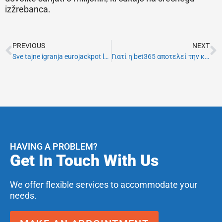
izžrebanca.
Prev
N
PREVIOUS
NEXT
Sve tajne igranja eurojackpot lutrije
Γιατί η bet365 αποτελεί την κορυφαία επιλογή για online στοίχημα
HAVING A PROBLEM?
Get In Touch With Us
We offer flexible services to accommodate your
needs.