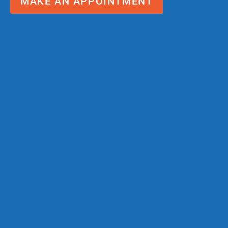
MAKE AN APPOINTMENT