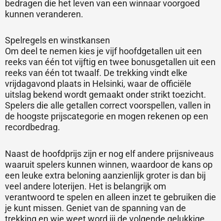
bedragen die het leven van een winnaar voorgoed
kunnen veranderen.
Spelregels en winstkansen
Om deel te nemen kies je vijf hoofdgetallen uit een
reeks van één tot vijftig en twee bonusgetallen uit een
reeks van één tot twaalf. De trekking vindt elke
vrijdagavond plaats in Helsinki, waar de officiële
uitslag bekend wordt gemaakt onder strikt toezicht.
Spelers die alle getallen correct voorspellen, vallen in
de hoogste prijscategorie en mogen rekenen op een
recordbedrag.
Naast de hoofdprijs zijn er nog elf andere prijsniveaus
waaruit spelers kunnen winnen, waardoor de kans op
een leuke extra beloning aanzienlijk groter is dan bij
veel andere loterijen. Het is belangrijk om
verantwoord te spelen en alleen inzet te gebruiken die
je kunt missen. Geniet van de spanning van de
trekking en wie weet word jij de volgende gelukkige