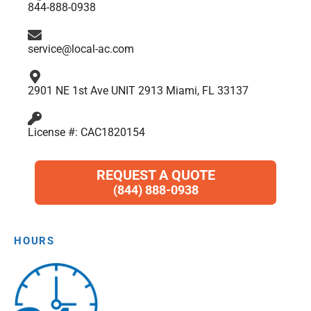
844-888-0938
k
a
n
p
m
service@local-ac.com
2901 NE 1st Ave UNIT 2913 Miami, FL 33137
License #: CAC1820154
REQUEST A QUOTE
(844) 888-0938
HOURS