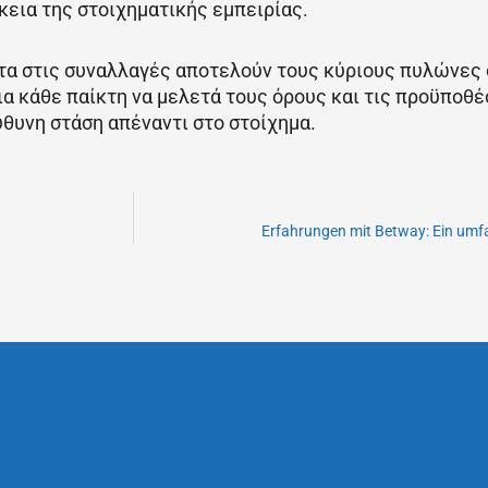
κεια της στοιχηματικής εμπειρίας.
τα στις συναλλαγές αποτελούν τους κύριους πυλώνες 
για κάθε παίκτη να μελετά τους όρους και τις προϋποθέ
ύθυνη στάση απέναντι στο στοίχημα.
Erfahrungen mit Betway: Ein umf