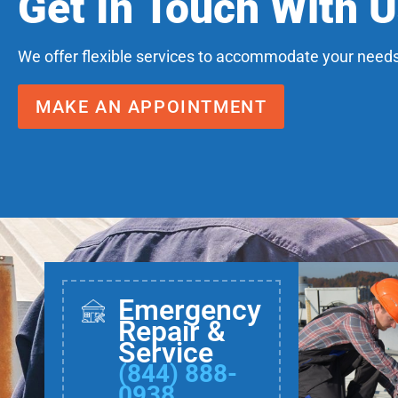
Get In Touch With 
We offer flexible services to accommodate your needs
MAKE AN APPOINTMENT
Emergency
Repair &
Service
(844) 888-
0938