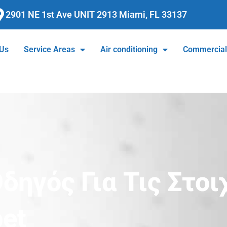
2901 NE 1st Ave UNIT 2913 Miami, FL 33137
 Us
Service Areas
Air conditioning
Commercia
ηγός Για Τις Στοι
bet