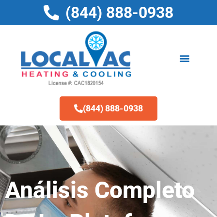
Skip
(844) 888-0938
to
content
(844) 888-0938
Análisis Completo