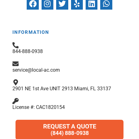
F
I
T
Y
L
W
a
n
w
e
i
h
c
s
i
l
n
a
e
t
t
p
k
t
b
a
t
e
s
INFORMATION
o
g
e
d
a
o
r
r
i
p
844-888-0938
k
a
n
p
m
service@local-ac.com
2901 NE 1st Ave UNIT 2913 Miami, FL 33137
License #: CAC1820154
REQUEST A QUOTE
(844) 888-0938