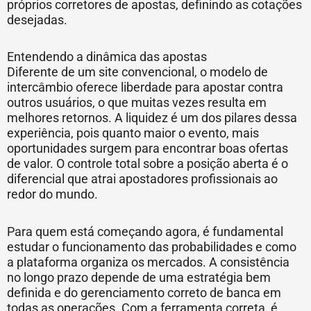
próprios corretores de apostas, definindo as cotações
desejadas.
Entendendo a dinâmica das apostas
Diferente de um site convencional, o modelo de
intercâmbio oferece liberdade para apostar contra
outros usuários, o que muitas vezes resulta em
melhores retornos. A liquidez é um dos pilares dessa
experiência, pois quanto maior o evento, mais
oportunidades surgem para encontrar boas ofertas
de valor. O controle total sobre a posição aberta é o
diferencial que atrai apostadores profissionais ao
redor do mundo.
Para quem está começando agora, é fundamental
estudar o funcionamento das probabilidades e como
a plataforma organiza os mercados. A consistência
no longo prazo depende de uma estratégia bem
definida e do gerenciamento correto de banca em
todas as operações. Com a ferramenta correta, é