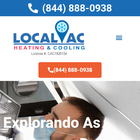
Skip
(844) 888-0938
to
content
(844) 888-0938
Explorando As