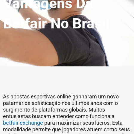
Vantagens Da
Betfair No Brasil
As apostas esportivas online ganharam um novo
patamar de sofisticação nos últimos anos com o
surgimento de plataformas globais. Muitos
entusiastas buscam entender como funciona a
betfair exchange
para maximizar seus lucros. Esta
modalidade permite que jogadores atuem como seus