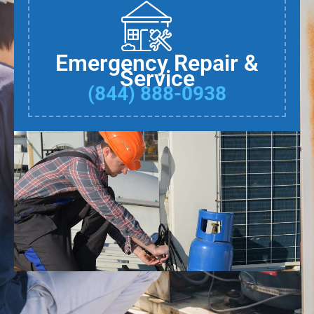
Emergency Repair &
Service
(844) 888-0938