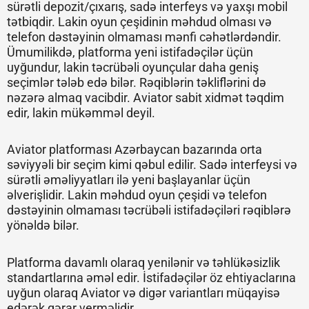
sürətli depozit/çıxarış, sadə interfeys və yaxşı mobil
tətbiqdir. Lakin oyun çeşidinin məhdud olması və
telefon dəstəyinin olmaması mənfi cəhətlərdəndir.
Ümumilikdə, platforma yeni istifadəçilər üçün
uyğundur, lakin təcrübəli oyunçular daha geniş
seçimlər tələb edə bilər. Rəqiblərin təkliflərini də
nəzərə almaq vacibdir. Aviator sabit xidmət təqdim
edir, lakin mükəmməl deyil.
Aviator platforması Azərbaycan bazarında orta
səviyyəli bir seçim kimi qəbul edilir. Sadə interfeysi və
sürətli əməliyyatları ilə yeni başlayanlar üçün
əlverişlidir. Lakin məhdud oyun çeşidi və telefon
dəstəyinin olmaması təcrübəli istifadəçiləri rəqiblərə
yönəldə bilər.
Platforma davamlı olaraq yenilənir və təhlükəsizlik
standartlarına əməl edir. İstifadəçilər öz ehtiyaclarına
uyğun olaraq Aviator və digər variantları müqayisə
edərək qərar verməlidir.