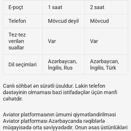
E-poçt
1 saat
2 saat
Telefon
Mövcud deyil
Mövcud
Tez-tez
verilən
Var
Var
suallar
Azərbaycan,
Azərbaycan,
Dil seçimləri
İngilis, Rus
İngilis, Türk
Canlı söhbət ən sürətli üsuldur. Lakin telefon
dəstəyinin olmaması bəzi istifadəçilər üçün mənfi
cəhətdir.
Aviator platformasının ümumi qiymətləndirilməsi
Aviator platforması Azərbaycanda rəqiblərlə
müqayisədə orta səviyyədədir. Onun əsas üstünlükləri