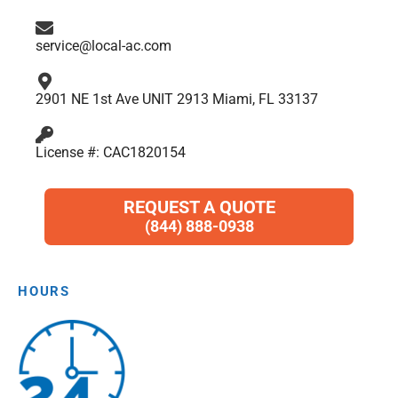
m
service@local-ac.com
2901 NE 1st Ave UNIT 2913 Miami, FL 33137
License #: CAC1820154
REQUEST A QUOTE
(844) 888-0938
HOURS