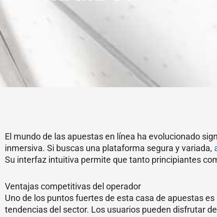
El mundo de las apuestas en línea ha evolucionado sign
inmersiva. Si buscas una plataforma segura y variada,
Su interfaz intuitiva permite que tanto principiantes co
Ventajas competitivas del operador
Uno de los puntos fuertes de esta casa de apuestas es 
tendencias del sector. Los usuarios pueden disfrutar d