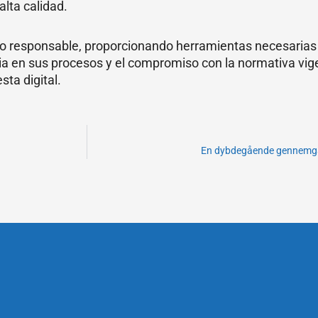
alta calidad.
go responsable, proporcionando herramientas necesarias
cia en sus procesos y el compromiso con la normativa vig
ta digital.
En dybdegående gennemgan