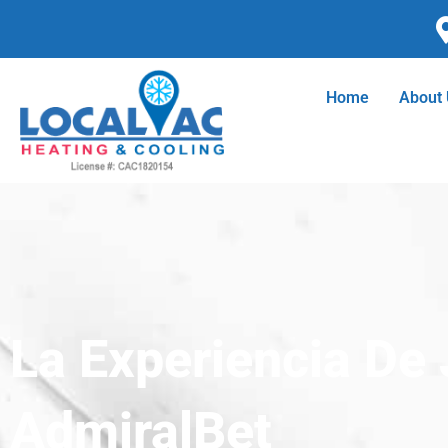
Skip
to
content
Home
About
La Experiencia De 
AdmiralBet