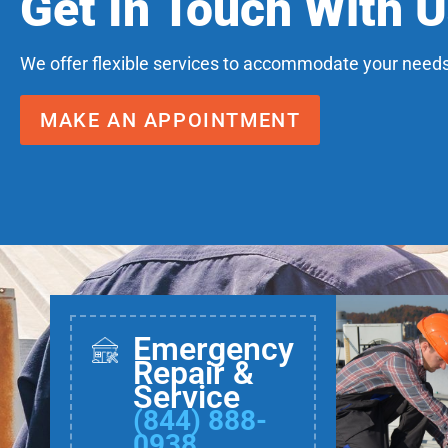
Get In Touch With 
We offer flexible services to accommodate your needs
MAKE AN APPOINTMENT
Emergency
Repair &
Service
(844) 888-
0938