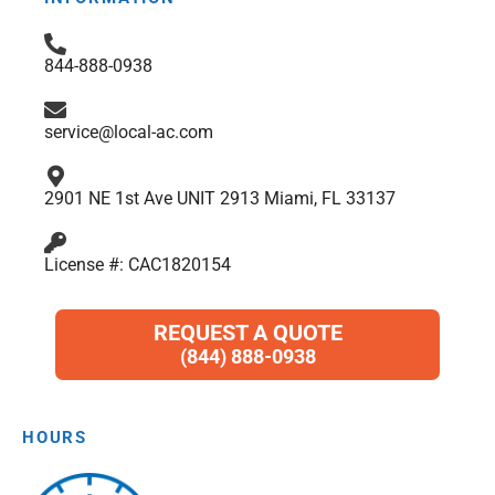
o
g
e
d
a
o
r
r
i
p
844-888-0938
k
a
n
p
m
service@local-ac.com
2901 NE 1st Ave UNIT 2913 Miami, FL 33137
License #: CAC1820154
REQUEST A QUOTE
(844) 888-0938
HOURS