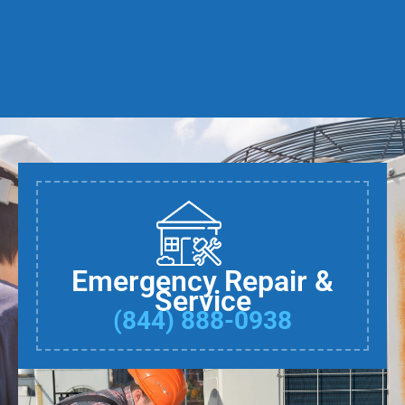
Emergency Repair &
Service
(844) 888-0938