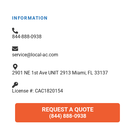
c
s
i
l
n
a
e
t
t
p
k
t
b
a
t
e
s
INFORMATION
o
g
e
d
a
o
r
r
i
p
844-888-0938
k
a
n
p
m
service@local-ac.com
2901 NE 1st Ave UNIT 2913 Miami, FL 33137
License #: CAC1820154
REQUEST A QUOTE
(844) 888-0938