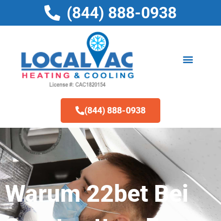
Skip
(844) 888-0938
to
content
(844) 888-0938
Warum 22bet Bei