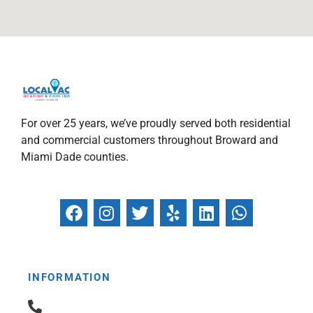
For over 25 years, we’ve proudly served both residential
and commercial customers throughout Broward and
Miami Dade counties.
F
I
T
Y
L
W
a
n
w
e
i
h
c
s
i
l
n
a
e
t
t
p
k
t
b
a
t
e
s
INFORMATION
o
g
e
d
a
o
r
r
i
p